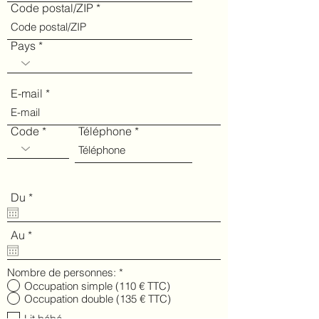
Code postal/ZIP
Pays
E-mail
Code
Téléphone
r
Du
*
e
q
u
r
Au
*
i
e
r
q
e
u
Nombre de personnes:
*
d
i
Occupation simple (110 € TTC)
r
Occupation double (135 € TTC)
e
d
Lit bébé