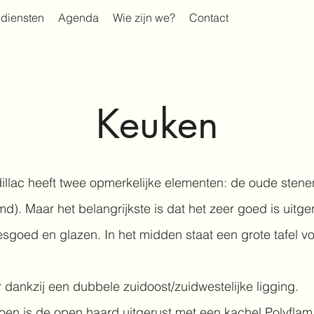
diensten
Agenda
Wie zijn we?
Contact
Keuken
lac heeft twee opmerkelijke elementen: de oude stenen
d). Maar het belangrijkste is dat het zeer goed is uitge
sgoed en glazen. In het midden staat een grote tafel voo
dankzij een dubbele zuidoost/zuidwestelijke ligging.
zoen is de open haard uitgerust met een kachel
Polyflam