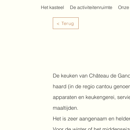
Het kasteel
De activiteitenruimte
Onze 
< Terug
De keuken van Château de Gandil
haard (in de regio cantou genoem
apparaten en keukengerei, servie
maaltijden.
Het is zeer aangenaam en helder 
Voor de winter of het middensei