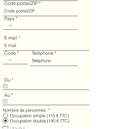
Code postal/ZIP
Pays
E-mail
Code
Téléphone
r
Du
*
e
q
u
r
Au
*
i
e
r
q
e
u
Nombre de personnes:
*
d
i
Occupation simple (115 € TTC)
r
Occupation double (140 € TTC)
e
d
Lit bébé