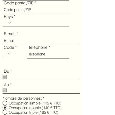
Code postal/ZIP
Pays
E-mail
Code
Téléphone
r
Du
*
e
q
u
r
Au
*
i
e
r
q
e
u
Nombre de personnes:
*
d
i
Occupation simple (115 € TTC)
r
Occupation double (140 € TTC)
e
Occupation triple (165 € TTC)
d