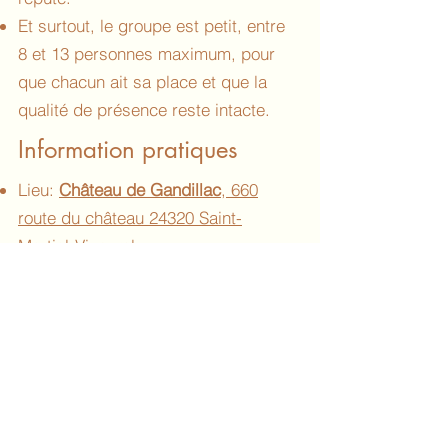
Et surtout, le groupe est petit, entre
8 et 13 personnes maximum, pour
que chacun ait sa place et que la
qualité de présence reste intacte.
Information pratiques
Lieu:
Château de Gandillac
, 660
route du château 24320 Saint-
Martial-Viveyrol.
Date: du mardi 30 juin 2026 en fin
d’après-midi (diner à 19h puis
première séance à 20h) au samedi 4
juillet après le déjeuner.
Durée : 5 jours / 4 nuits.
Groupe : 8 à 13 personnes
maximum.