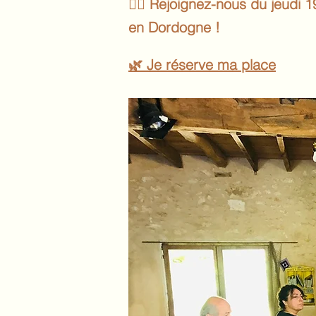
👉🏻 Rejoignez-nous du jeudi
en Dordogne !
🌿 Je réserve ma place