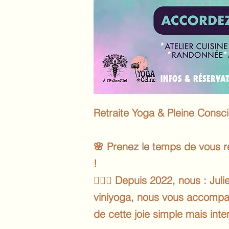
Retraite Yoga & Pleine Consc
🌸 Prenez le temps de vous re
!
🧘🏻‍♀️ Depuis 2022, nous : J
viniyoga, nous vous accompag
de cette joie simple mais inten