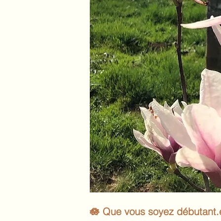
🪷 Que vous soyez débutant.e.s