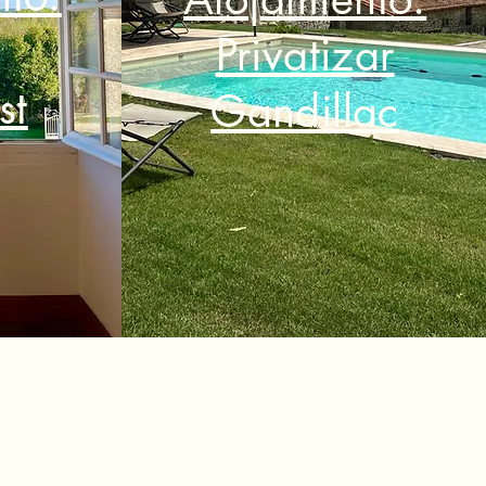
Privatizar
st
Gandillac