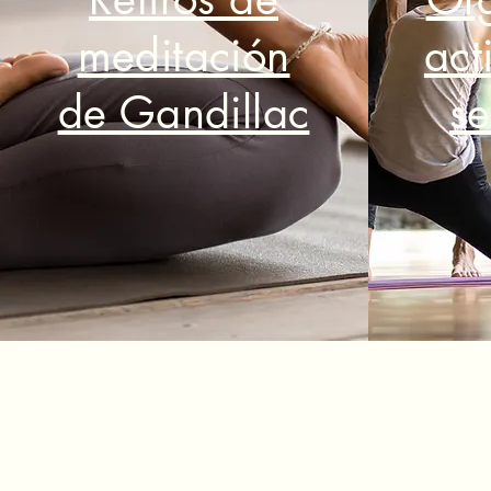
meditación
act
de Gandillac
se