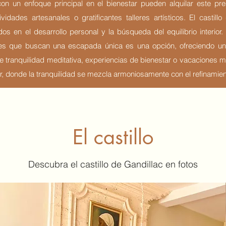
on un enfoque principal en el bienestar pueden alquilar este prest
idades artesanales o gratificantes talleres artísticos. El castill
os en el desarrollo personal y la búsqueda del equilibrio interior. 
ntes que buscan una escapada única es una opción, ofreciendo una
tranquilidad meditativa, experiencias de bienestar o vacaciones me
, donde la tranquilidad se mezcla armoniosamente con el refinamient
El castillo
Descubra el castillo de Gandillac en fotos