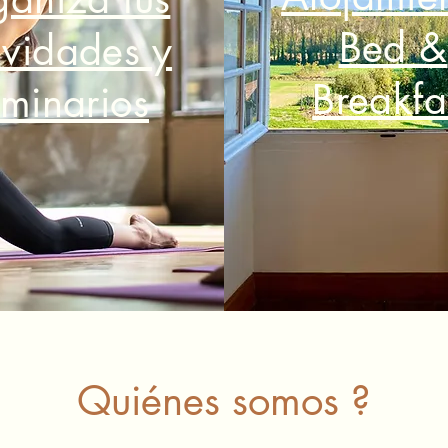
Bed &
ividades y
Breakfa
minarios
Quiénes somos ?